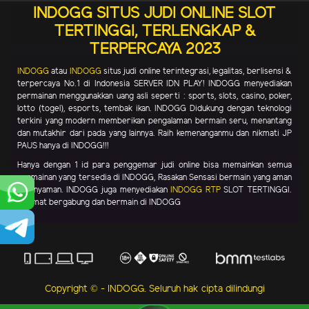
INDOGG SITUS JUDI ONLINE SLOT
TERTINGGI, TERLENGKAP &
TERPERCAYA 2023
INDOGG
atau
INDOGG
situs judi online terintegrasi, legalitas, berlisensi &
terpercaya No.1 di Indonesia SERVER IDN PLAY! INDOGG menyediakan
permainan menggunakkan uang asli seperti : sports, slots, casino, poker,
lotto (togel), esports, tembak ikan. INDOGG Didukung dengan teknologi
terkini yang modern memberikan pengalaman bermain seru, menantang
dan mutakhir dari pada yang lainnya. Raih kemenanganmu dan nikmati JP
PAUS hanya di INDOGG!!!
Hanya dengan 1 id para penggemar judi online bisa memainkan semua
permainan yang tersedia di INDOGG, Rasakan Sensasi bermain yang aman
dan nyaman. INDOGG juga menyediakan
INDOGG RTP
SLOT TERTINGGI.
Selamat bergabung dan bermain di INDOGG
Copyright © - INDOGG. Seluruh hak cipta dilindungi