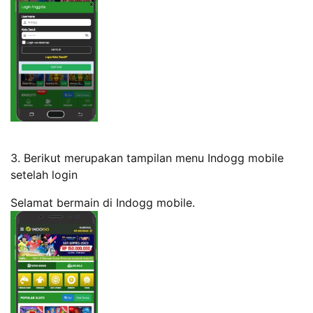
3. Berikut merupakan tampilan menu Indogg mobile
setelah login
Selamat bermain di Indogg mobile.