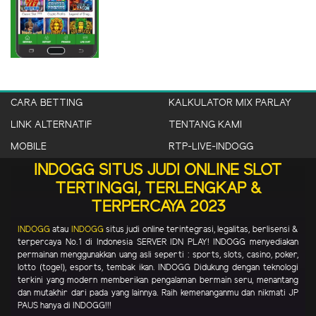
CARA BETTING
KALKULATOR MIX PARLAY
LINK ALTERNATIF
TENTANG KAMI
MOBILE
RTP-LIVE-INDOGG
INDOGG SITUS JUDI ONLINE SLOT
TERTINGGI, TERLENGKAP &
TERPERCAYA 2023
INDOGG
atau
INDOGG
situs judi online terintegrasi, legalitas, berlisensi &
terpercaya No.1 di Indonesia SERVER IDN PLAY! INDOGG menyediakan
permainan menggunakkan uang asli seperti : sports, slots, casino, poker,
lotto (togel), esports, tembak ikan. INDOGG Didukung dengan teknologi
terkini yang modern memberikan pengalaman bermain seru, menantang
dan mutakhir dari pada yang lainnya. Raih kemenanganmu dan nikmati JP
PAUS hanya di INDOGG!!!