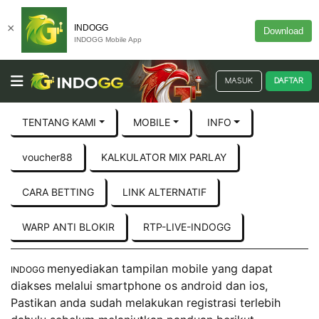
×
INDOGG
Download
INDOGG Mobile App
MASUK
DAFTAR
TENTANG KAMI
MOBILE
INFO
voucher88
KALKULATOR MIX PARLAY
CARA BETTING
LINK ALTERNATIF
WARP ANTI BLOKIR
RTP-LIVE-INDOGG
menyediakan tampilan mobile yang dapat
INDOGG
diakses melalui smartphone os android dan ios,
Pastikan anda sudah melakukan registrasi terlebih