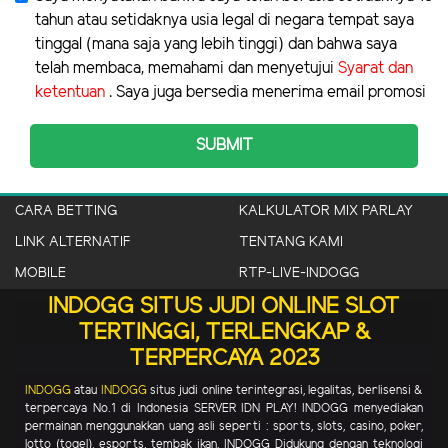
tahun atau setidaknya usia legal di negara tempat saya
tinggal (mana saja yang lebih tinggi) dan bahwa saya
telah membaca, memahami dan menyetujui
Syarat dan
ketentuan
. Saya juga bersedia menerima email promosi
SUBMIT
CARA BETTING
KALKULATOR MIX PARLAY
LINK ALTERNATIF
TENTANG KAMI
MOBILE
RTP-LIVE-INDOGG
INDOGG SITUS JUDI ONLINE SLOT
TERTINGGI, TERLENGKAP &
TERPERCAYA 2023
INDOGG
atau
INDOGG
situs judi online terintegrasi, legalitas, berlisensi &
terpercaya No.1 di Indonesia SERVER IDN PLAY! INDOGG menyediakan
permainan menggunakkan uang asli seperti : sports, slots, casino, poker,
lotto (togel), esports, tembak ikan. INDOGG Didukung dengan teknologi