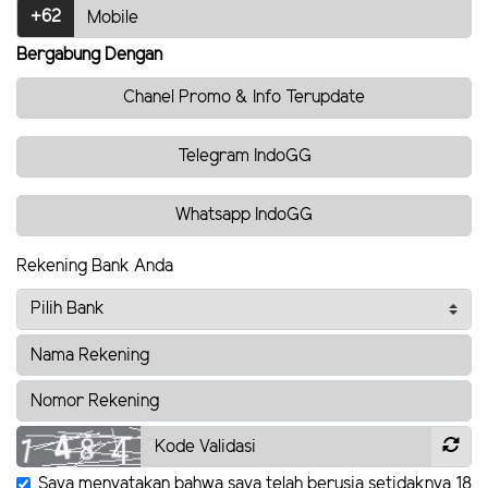
+62
Bergabung Dengan
Chanel Promo & Info Terupdate
Telegram IndoGG
Whatsapp IndoGG
Rekening Bank Anda
Saya menyatakan bahwa saya telah berusia setidaknya 18